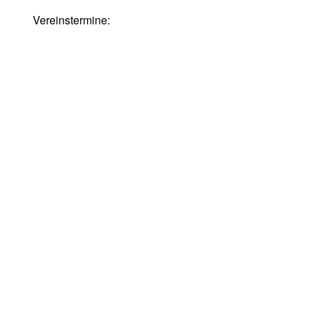
Vereinstermine:
INFOS+KONTAKT
VEREIN