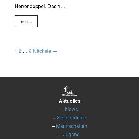
Herrendoppel. Das 1….
mehr...
1
2
…
8
Nächste →
tes
Aktuelles
–
News
–
Spielberichte
–
Mannschaften
–
Jugend