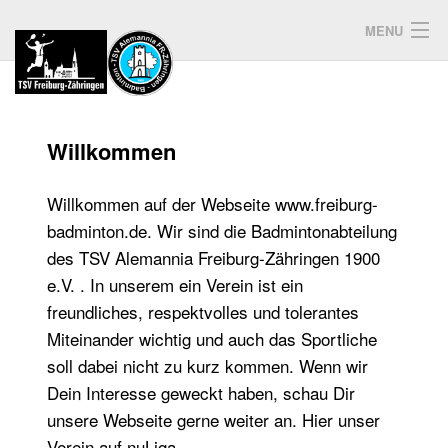
Skip
MENU
to
content
WILLKOMMEN
AKTUELLES
Willkommen
MANNSCHAFTEN
Willkommen auf der Webseite www.freiburg-
badminton.de. Wir sind die Badmintonabteilung
JUGEND
des TSV Alemannia Freiburg-Zähringen 1900
e.V. . In unserem ein Verein ist ein
INFOS+KONTAKT
freundliches, respektvolles und tolerantes
VEREIN
Miteinander wichtig und auch das Sportliche
soll dabei nicht zu kurz kommen. Wenn wir
Dein Interesse geweckt haben, schau Dir
unsere Webseite gerne weiter an. Hier unser
Verein auf
nuLiga
.